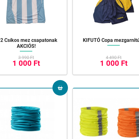
2 Csíkos mez csapatonak
KIFUTÓ Copa mezgarnit
AKCIÓS!
3 990 Ft
4 490 Ft
1 000 Ft
1 000 Ft