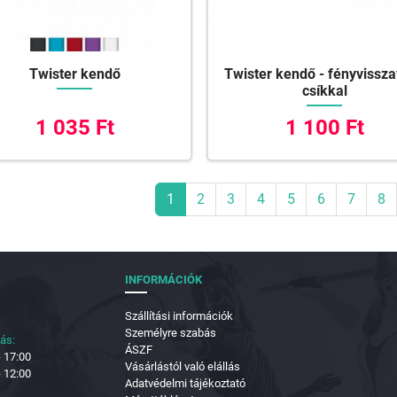
Twister kendő
Twister kendő - fényvissz
csíkkal
1 035 Ft
1 100 Ft
1
2
3
4
5
6
7
8
INFORMÁCIÓK
Szállítási információk
Személyre szabás
tás:
ÁSZF
- 17:00
Vásárlástól való elállás
- 12:00
Adatvédelmi tájékoztató