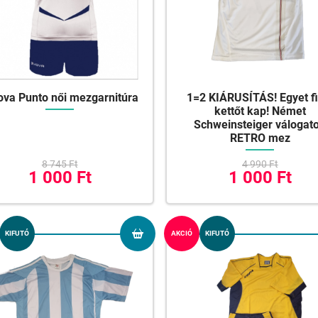
ova Punto női mezgarnitúra
1=2 KIÁRUSÍTÁS! Egyet fi
kettőt kap! Német
Schweinsteiger válogato
RETRO mez
8 745 Ft
4 990 Ft
1 000 Ft
1 000 Ft
KIFUTÓ
AKCIÓ
KIFUTÓ