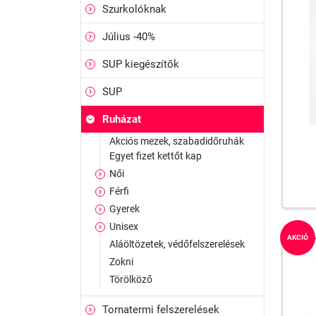
Szurkolóknak
Július -40%
SUP kiegészítők
SUP
Ruházat
Akciós mezek, szabadidőruhák
Egyet fizet kettőt kap
Női
Férfi
Gyerek
Unisex
AKCIÓ
Aláöltözetek, védőfelszerelések
Zokni
Törölköző
Tornatermi felszerelések