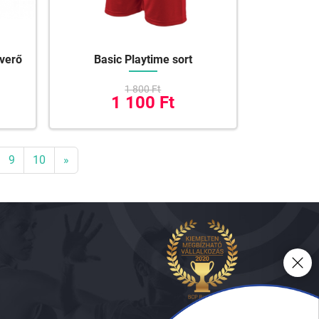
averő
Basic Playtime sort
1 800 Ft
1 100 Ft
9
10
»