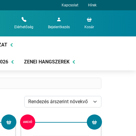
Kapcsolat
Hírek
Elérhetőség
Bejelentkezés
Kosár
ZAT
2026
ZENEI HANGSZEREK
AKCIÓ