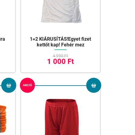
úra
1=2 KIÁRUSÍTÁS!Egyet fizet
kettőt kap! Fehér mez
4 990 Ft
1 000 Ft
AKCIÓ