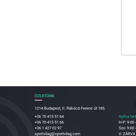
ÜZLETÜNK
1214 Budapest, II. Rákóczi Ferenc út 185.
+36 70 415 51 64
Nyitva tar
+36 70 415 51 66
H-P: 9:00 
+36 1 427 02 97
Szo: 9:00 
sportvilag@sportvilag.com
V: ZÁRVA