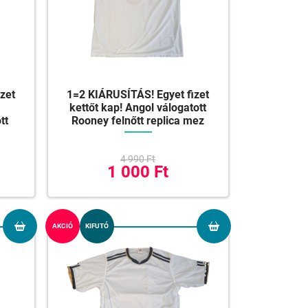
zet
1=2 KIÁRUSÍTÁS! Egyet fizet
kettőt kap! Angol válogatott
tt
Rooney felnőtt replica mez
4 990 Ft
1 000 Ft
AKCIÓ
KIFUTÓ