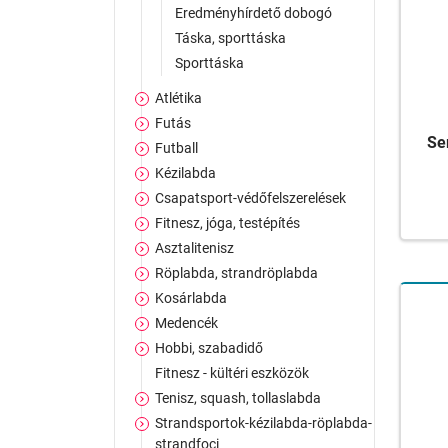
Eredményhírdető dobogó
Táska, sporttáska
Sporttáska
Atlétika
Futás
Se
Futball
Kézilabda
Csapatsport-védőfelszerelések
Fitnesz, jóga, testépítés
Asztalitenisz
Röplabda, strandröplabda
Kosárlabda
Medencék
Hobbi, szabadidő
Fitnesz - kültéri eszközök
Tenisz, squash, tollaslabda
Strandsportok-kézilabda-röplabda-
strandfoci