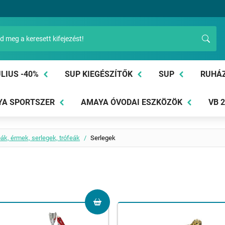
LIUS -40%
SUP KIEGÉSZÍTŐK
SUP
RUHÁ
A SPORTSZER
AMAYA ÓVODAI ESZKÖZÖK
VB 
ák, érmek, serlegek, trófeák
Serlegek