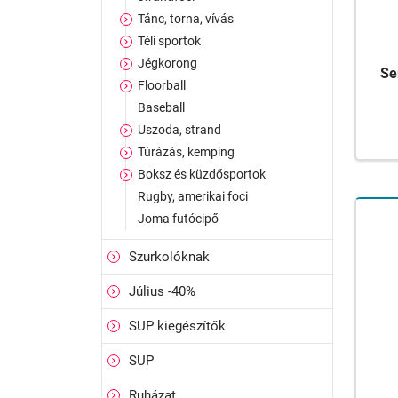
Tánc, torna, vívás
Téli sportok
Jégkorong
Se
Floorball
Baseball
Uszoda, strand
Túrázás, kemping
Boksz és küzdősportok
Rugby, amerikai foci
Joma futócipő
Szurkolóknak
Július -40%
SUP kiegészítők
SUP
Ruházat