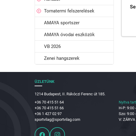
Se
Tornatermi felszerelések
AMAYA sportszer
AMAYA óvodai eszközök
VB 2026
Zenei hangszerek
ÜZLETÜNK
1214 Budapest, II. Rákóczi Ferenc út 185.
+36 70 415 51 64
Nyitva tar
+36 70 415 51 66
H-P: 9:00 
+36 1 427 02 97
Szo: 9:00 
sportvilag@sportvilag.com
V: ZÁRVA