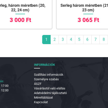
rleg, három méretben (20,
Serleg három méretben (21
22, 24 cm)
23 cm)
3 000 Ft
3 065 Ft
1
2
3
4
5
6
7
8
INFORMÁCIÓK
Szállítási információk
Személyre szabás
tás:
ÁSZF
- 17:00
Vásárlástól való elállás
- 12:00
Adatvédelmi tájékoztató
Mérettáblázat
Kapcsolat