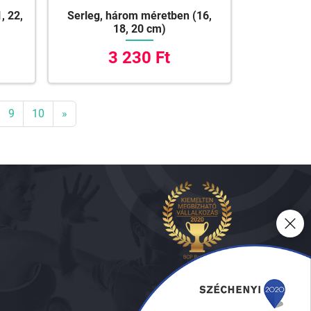
, 22,
Serleg, három méretben (16,
18, 20 cm)
3 230 Ft
9
10
»