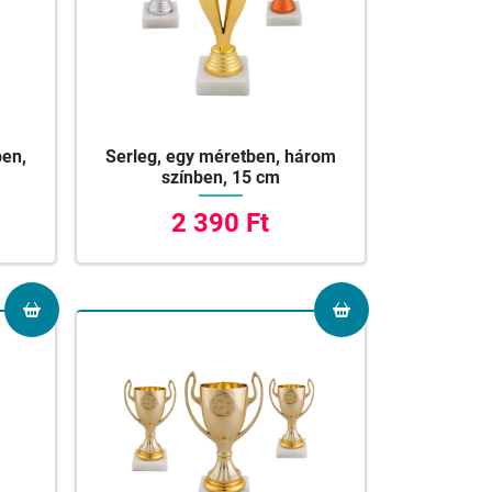
ben,
Serleg, egy méretben, három
színben, 15 cm
2 390 Ft