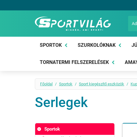
Sportvilág
SPORTOK
SZURKOLÓKNAK
JÚ
TORNATERMI FELSZERELÉSEK
AMAY
Főoldal
Sportok
Sport kiegészítő eszközök
Kup
Serlegek
Sportok