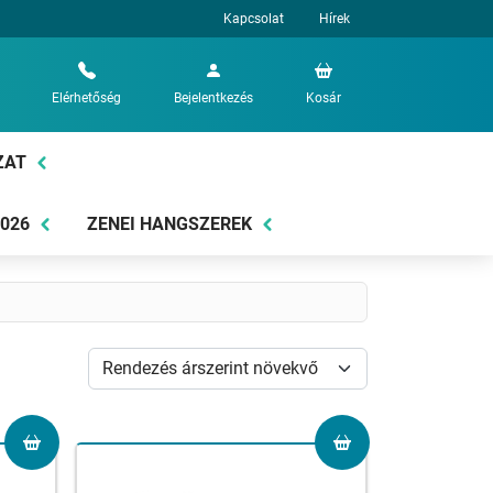
Kapcsolat
Hírek
Elérhetőség
Bejelentkezés
Kosár
ZAT
2026
ZENEI HANGSZEREK