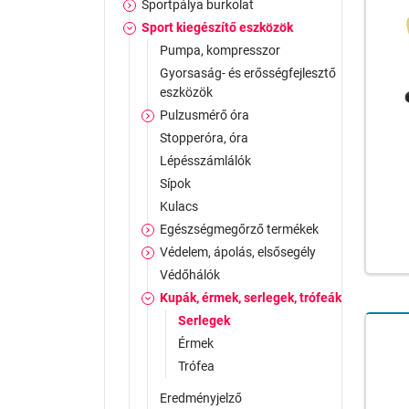
Sportpálya burkolat
Sport kiegészítő eszközök
Pumpa, kompresszor
Gyorsaság- és erősségfejlesztő
eszközök
Pulzusmérő óra
Stopperóra, óra
Lépésszámlálók
Sípok
Kulacs
Egészségmegőrző termékek
Védelem, ápolás, elsősegély
Védőhálók
Kupák, érmek, serlegek, trófeák
Serlegek
Érmek
Trófea
Eredményjelző