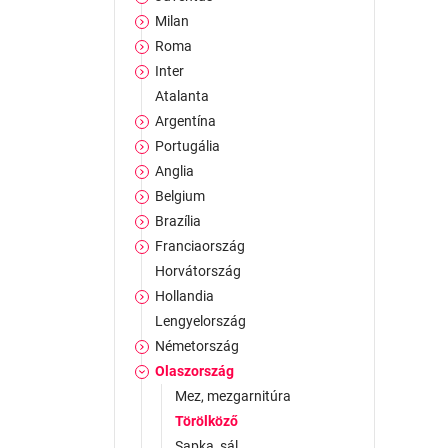
Milan
Roma
Inter
Atalanta
Argentína
Portugália
Anglia
Belgium
Brazília
Franciaország
Horvátország
Hollandia
Lengyelország
Németország
Olaszország
Mez, mezgarnitúra
Törölköző
Sapka, sál