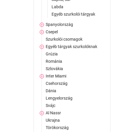
Labda
Egyéb szurkolói tárgyak
Spanyolország
Csepel
Szurkolói csomagok
Egyéb tárgyak szurkolóknak
Grúzia
Románia
Szlovákia
Inter Miami
Csehország
Dánia
Lengyelország
Svájc
Al Nassr
Ukrajna
Törökország