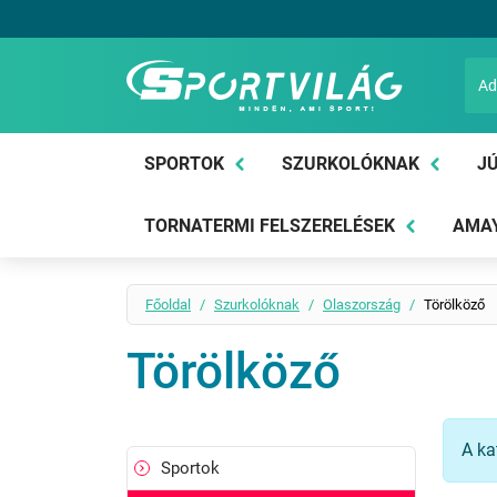
Sportvilág
SPORTOK
SZURKOLÓKNAK
JÚ
TORNATERMI FELSZERELÉSEK
AMAY
Főoldal
Szurkolóknak
Olaszország
Törölköző
Törölköző
A ka
Sportok