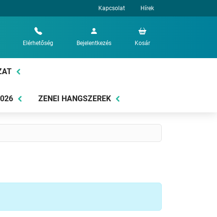
Kapcsolat
Hírek
Elérhetőség
Bejelentkezés
Kosár
ZAT
2026
ZENEI HANGSZEREK