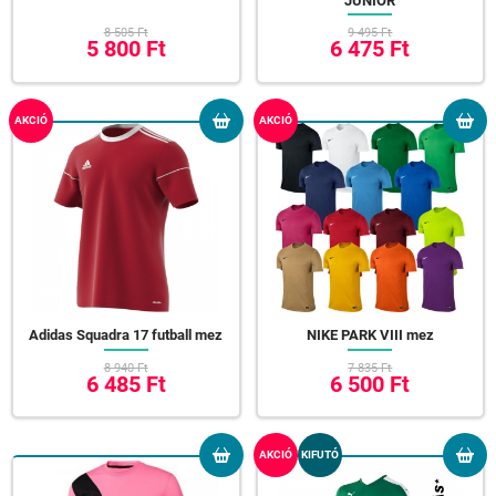
JUNIOR
8 505 Ft
9 495 Ft
5 800 Ft
6 475 Ft
AKCIÓ
AKCIÓ
Adidas Squadra 17 futball mez
NIKE PARK VIII mez
8 940 Ft
7 835 Ft
6 485 Ft
6 500 Ft
AKCIÓ
KIFUTÓ