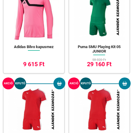
Adidas Bilvo kapusmez
Puma SMU Playing Kit 05
JUNIOR
58 320 Ft
9 615 Ft
29 160 Ft
AKCIÓ
KIFUTÓ
AKCIÓ
KIFUTÓ