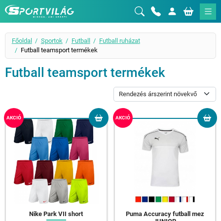
Sportvilág
Főoldal
Sportok
Futball
Futball ruházat
Futball teamsport termékek
Futball teamsport termékek
AKCIÓ
AKCIÓ
Nike Park VII short
Puma Accuracy futball mez