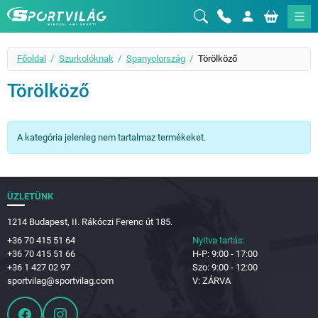
Sportvilág
Főoldal
Szurkolóknak
Spanyolország
Törölköző
Törölköző
A kategória jelenleg nem tartalmaz termékeket.
ÜZLETÜNK
1214 Budapest, II. Rákóczi Ferenc út 185.
+36 70 415 51 64
Nyitva tartás:
+36 70 415 51 66
H-P: 9:00 - 17:00
+36 1 427 02 97
Szo: 9:00 - 12:00
sportvilag@sportvilag.com
V: ZÁRVA