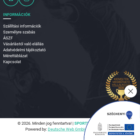
INFORMÁCIÓK
Szállítási információk
Személyre szabás
ÁSZF
Vásárlástól való elállás
Adatvédelmi tájékoztató
Mérettáblázat
Kapcsolat
© 2026. Minden jog fenntartva! |
SPORTVILÁG Hungary Kft.
Powered by:
Deutsche Web GmbH.
|
Seo Tools Kft.