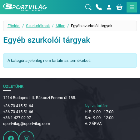
Sportvilág
Főoldal
Szurkolóknak
Milan
Egyéb szurkolói tárgyak
Egyéb szurkolói tárgyak
A kategória jelenleg nem tartalmaz termékeket.
ÜZLETÜNK
1214 Budapest, II. Rákóczi Ferenc út 185.
+36 70 415 51 64
Nyitva tartás:
+36 70 415 51 66
H-P: 9:00 - 17:00
+36 1 427 02 97
Szo: 9:00 - 12:00
sportvilag@sportvilag.com
V: ZÁRVA