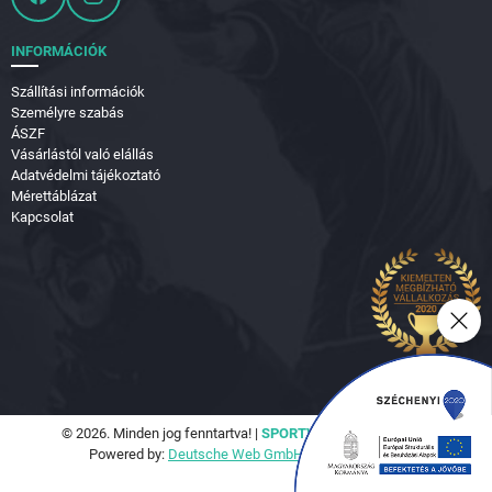
INFORMÁCIÓK
Szállítási információk
Személyre szabás
ÁSZF
Vásárlástól való elállás
Adatvédelmi tájékoztató
Mérettáblázat
Kapcsolat
© 2026. Minden jog fenntartva! |
SPORTVILÁG Hungary Kft.
Powered by:
Deutsche Web GmbH.
|
Seo Tools Kft.