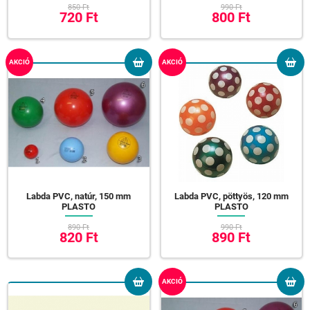
850 Ft
990 Ft
720 Ft
800 Ft
AKCIÓ
AKCIÓ
Labda PVC, natúr, 150 mm
Labda PVC, pöttyös, 120 mm
PLASTO
PLASTO
890 Ft
990 Ft
820 Ft
890 Ft
AKCIÓ