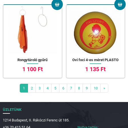
Rongytároló gyűrű
Ovi foci 4-es méret PLASTO
1 100 Ft
1 135 Ft
1
2
3
4
5
6
7
8
9
10
»
ÜZLETÜNK
1214 Budapest, II. Rákóczi Ferenc út 185.
+36 70 415 51 64
Nyitva tartás: