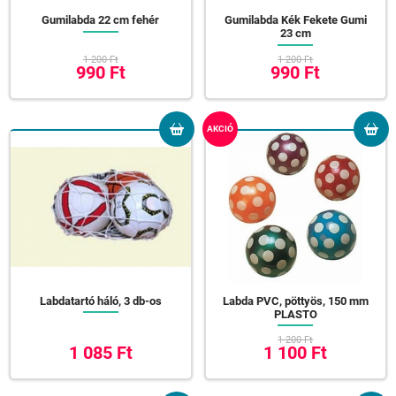
Gumilabda 22 cm fehér
Gumilabda Kék Fekete Gumi
23 cm
1 200 Ft
1 200 Ft
990 Ft
990 Ft
AKCIÓ
Labdatartó háló, 3 db-os
Labda PVC, pöttyös, 150 mm
PLASTO
1 200 Ft
1 085 Ft
1 100 Ft