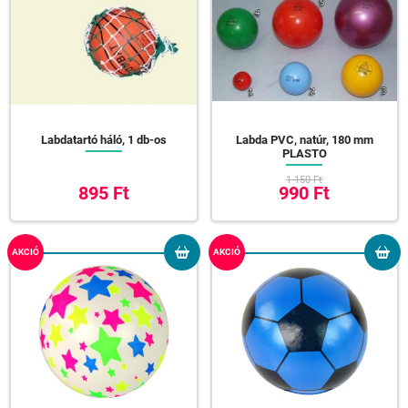
Labdatartó háló, 1 db-os
Labda PVC, natúr, 180 mm
PLASTO
1 150 Ft
895 Ft
990 Ft
AKCIÓ
AKCIÓ