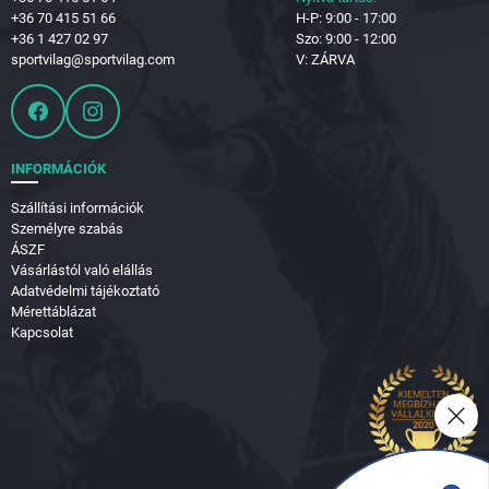
+36 70 415 51 66
H-P: 9:00 - 17:00
+36 1 427 02 97
Szo: 9:00 - 12:00
sportvilag@sportvilag.com
V: ZÁRVA
INFORMÁCIÓK
Szállítási információk
Személyre szabás
ÁSZF
Vásárlástól való elállás
Adatvédelmi tájékoztató
Mérettáblázat
Kapcsolat