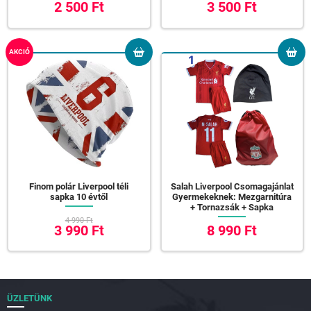
2 500 Ft
3 500 Ft
AKCIÓ
Finom polár Liverpool téli
Salah Liverpool Csomagajánlat
sapka 10 évtől
Gyermekeknek: Mezgarnitúra
+ Tornazsák + Sapka
4 990 Ft
3 990 Ft
8 990 Ft
ÜZLETÜNK