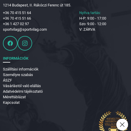
1214 Budapest, II. Rákóczi Ferenc út 185.
+36 70 415 51 64
Nyitva tartás:
+36 70 415 51 66
H-P: 9:00 - 17:00
+36 1 427 02 97
Szo: 9:00 - 12:00
sportvilag@sportvilag.com
V: ZÁRVA
INFORMÁCIÓK
Szállítási információk
Személyre szabás
ÁSZF
Vásárlástól való elállás
Adatvédelmi tájékoztató
Mérettáblázat
Kapcsolat