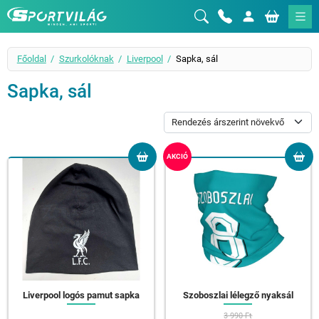
Sportvilág
Főoldal
Szurkolóknak
Liverpool
Sapka, sál
Sapka, sál
AKCIÓ
Liverpool logós pamut sapka
Szoboszlai lélegző nyaksál
3 990 Ft