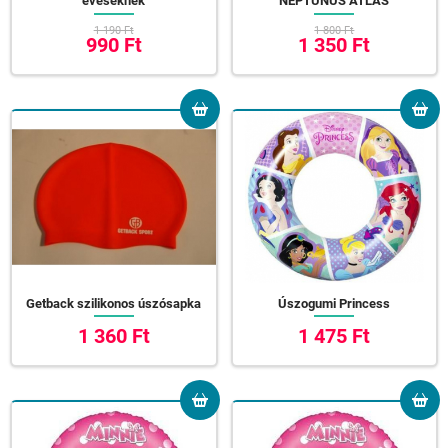
éveseknek
NEPTUNUS ATLAS
1 190 Ft
1 800 Ft
990 Ft
1 350 Ft
Getback szilikonos úszósapka
Úszogumi Princess
1 360 Ft
1 475 Ft