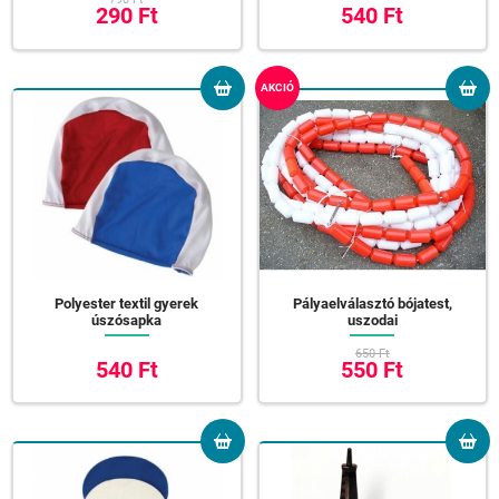
290 Ft
540 Ft
AKCIÓ
Polyester textil gyerek
Pályaelválasztó bójatest,
úszósapka
uszodai
650 Ft
540 Ft
550 Ft