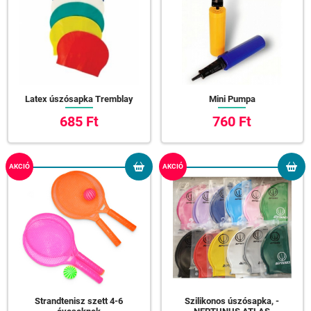
Latex úszósapka Tremblay
Mini Pumpa
685 Ft
760 Ft
AKCIÓ
AKCIÓ
Strandtenisz szett 4-6
Szilikonos úszósapka, -