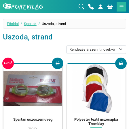
Sportvilág
Főoldal
Sportok
Uszoda, strand
Uszoda, strand
AKCIÓ
Spartan úszószemüveg
Polyester textil úszósapka
Tremblay
790 Ft