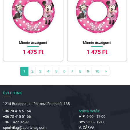
Minnie úszógumi
Minnie úszógumi
1 475 Ft
1 475 Ft
1
2
3
4
5
6
7
8
9
10
»
ÜZLETÜNK
1214 Budapest, II. Rákóczi Ferenc út 185.
+36 70 415 51 64
Nyitva tartás:
+36 70 415 51 66
H-P: 9:00 - 17:00
+36 1 427 02 97
Szo: 9:00 - 12:00
sportvilag@sportvilag.com
V: ZÁRVA