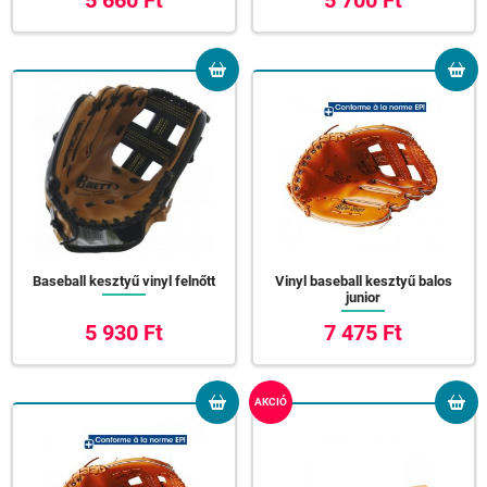
5 660 Ft
5 700 Ft
Baseball kesztyű vinyl felnőtt
Vinyl baseball kesztyű balos
junior
5 930 Ft
7 475 Ft
AKCIÓ