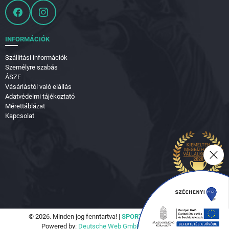
INFORMÁCIÓK
Szállítási információk
Személyre szabás
ÁSZF
Vásárlástól való elállás
Adatvédelmi tájékoztató
Mérettáblázat
Kapcsolat
© 2026. Minden jog fenntartva! |
SPORTVILÁG Hungary Kft.
Powered by:
Deutsche Web GmbH.
|
Seo Tools Kft.