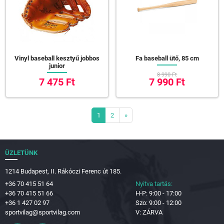
Vinyl baseball kesztyű jobbos
Fa baseball ütő, 85 cm
junior
8 990 Ft
7 475 Ft
7 990 Ft
1
2
»
ÜZLETÜNK
1214 Budapest, II. Rákóczi Ferenc út 185.
+36 70 415 51 64
Nyitva tartás:
+36 70 415 51 66
H-P: 9:00 - 17:00
+36 1 427 02 97
Szo: 9:00 - 12:00
sportvilag@sportvilag.com
V: ZÁRVA