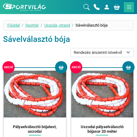
Sportvilág
Főoldal
Sportok
Uszoda, strand
Sávelválasztó bója
Sávelválasztó bója
AKCIÓ
AKCIÓ
Pályaelválasztó bójatest,
Uszodai pályaelválasztó
uszodai
bójasor 20 méter