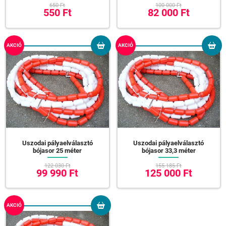
650 Ft
100 000 Ft
550 Ft
82 000 Ft
AKCIÓ
AKCIÓ
Uszodai pályaelválasztó
Uszodai pályaelválasztó
bójasor 25 méter
bójasor 33,3 méter
122 030 Ft
155 185 Ft
99 990 Ft
125 000 Ft
AKCIÓ