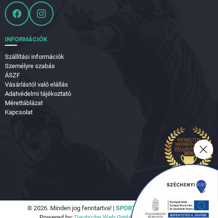
INFORMÁCIÓK
Szállítási információk
Személyre szabás
ÁSZF
Vásárlástól való elállás
Adatvédelmi tájékoztató
Mérettáblázat
Kapcsolat
© 2026. Minden jog fenntartva! |
SPORTVILÁG Hungary Kft.
Powered by:
Deutsche Web GmbH.
|
Seo Tools Kft.