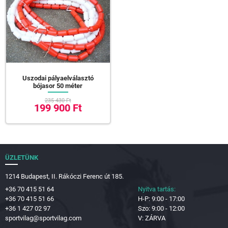
Uszodai pályaelválasztó
bójasor 50 méter
235 430 Ft
199 900 Ft
ÜZLETÜNK
1214 Budapest, II. Rákóczi Ferenc út 185.
+36 70 415 51 64
Nyitva tartás:
+36 70 415 51 66
H-P: 9:00 - 17:00
+36 1 427 02 97
Szo: 9:00 - 12:00
sportvilag@sportvilag.com
V: ZÁRVA