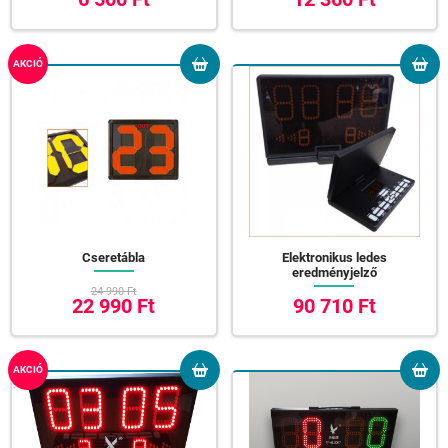
AKCIÓ
Cseretábla
Elektronikus ledes
eredményjelző
24 990 Ft
22 990 Ft
90 710 Ft
AKCIÓ