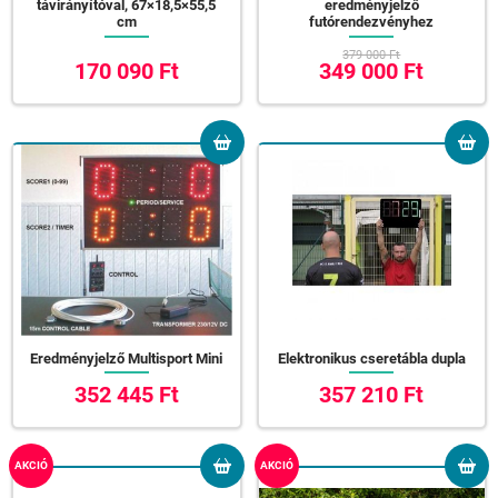
távirányítóval, 67×18,5×55,5
eredményjelző
cm
futórendezvényhez
379 000 Ft
170 090 Ft
349 000 Ft
Eredményjelző Multisport Mini
Elektronikus cseretábla dupla
352 445 Ft
357 210 Ft
AKCIÓ
AKCIÓ