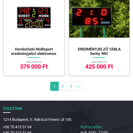
Hordozható Multisport
EREDMÉNYJELZŐ TÁBLA
eredményjelző elektromos
Derby 9RC
425 000 Ft
470 000 Ft
379 000 Ft
425 000 Ft
1
2
3
»
ÜZLETÜNK
1214 Budapest, II. Rákóczi Ferenc út 185.
+36 70 415 51 64
Nyitva tartás:
+36 70 415 51 66
H-P: 9:00 - 17:00