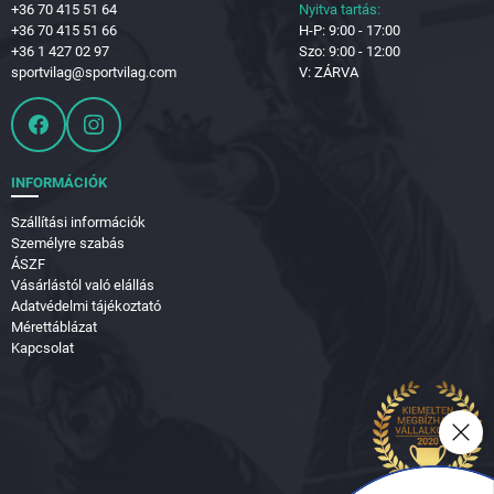
+36 70 415 51 64
Nyitva tartás:
+36 70 415 51 66
H-P: 9:00 - 17:00
+36 1 427 02 97
Szo: 9:00 - 12:00
sportvilag@sportvilag.com
V: ZÁRVA
INFORMÁCIÓK
Szállítási információk
Személyre szabás
ÁSZF
Vásárlástól való elállás
Adatvédelmi tájékoztató
Mérettáblázat
Kapcsolat