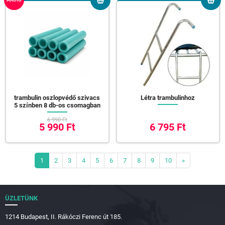
trambulin oszlopvédő szivacs
Létra trambulinhoz
5 színben 8 db-os csomagban
6 990 Ft
5 990 Ft
6 795 Ft
1
2
3
4
5
6
7
8
9
10
»
ÜZLETÜNK
1214 Budapest, II. Rákóczi Ferenc út 185.