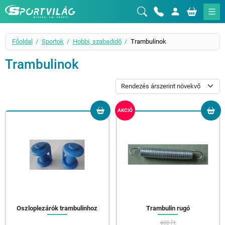
Sportvilág
Főoldal
Sportok
Hobbi, szabadidő
Trambulinok
Trambulinok
AKCIÓ
Oszloplezárók trambulinhoz
Trambulin rugó
600 Ft