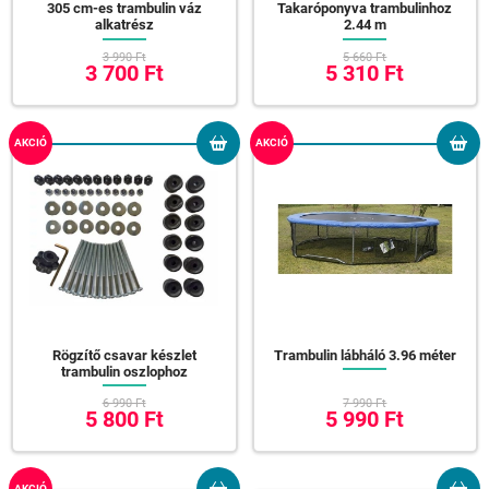
305 cm-es trambulin váz
Takaróponyva trambulinhoz
alkatrész
2.44 m
3 990 Ft
5 660 Ft
3 700 Ft
5 310 Ft
AKCIÓ
AKCIÓ
Rögzítő csavar készlet
Trambulin lábháló 3.96 méter
trambulin oszlophoz
6 990 Ft
7 990 Ft
5 800 Ft
5 990 Ft
AKCIÓ