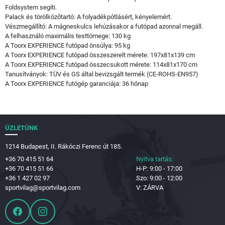
Foldsystem segíti.
Palack és törölközőtartó: A folyadékpótlásért, kényelemért.
Vészmegállító: A mágneskulcs lehúzásakor a futópad azonnal megáll.
A felhasználó maximális testtömege: 130 kg
A Toorx EXPERIENCE futópad önsúlya: 95 kg
A Toorx EXPERIENCE futópad összeszerelt mérete: 197x81x139 cm
A Toorx EXPERIENCE futópad összecsukott mérete: 114x81x170 cm
Tanusítványok: TÜV és GS által bevizsgált termék (CE-ROHS-EN957)
A Toorx EXPERIENCE futógép garanciája: 36 hónap
ÜZLETÜNK
1214 Budapest, II. Rákóczi Ferenc út 185.
+36 70 415 51 64
Nyitva tartás:
+36 70 415 51 66
H-P: 9:00 - 17:00
+36 1 427 02 97
Szo: 9:00 - 12:00
sportvilag@sportvilag.com
V: ZÁRVA