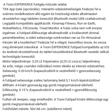
A Toorx EXPERIENCE futógép műszaki adatai
TRX App Gate (opciónális): Interaktív edzéslehetőségek.Fedezze fel a
számos rendelkezésre álló egyéni és közösségi edzés alkalmazást
okostelefon vagy tableten keresztül (Bluetooth modul USB csatlakozóval).
Legújabb kompatibilis applikációk: Kinomap Fitness, Run on Earth,
Webathletics, FitConsole, Tread Monitor. A futás soha nem volt ennyire
izgalmas: a futópad dőlésszöge alkalmazkodik a kiválasztott útvonal
paramétereihez, a videó sebessége szinkronban van az Ön ritmusával.
Készen áll a kezdéshez? Fedezze fel a világot, hasonlítsa össze, és ossza
meg élményeit másokkal. A Toorx EXPERIENCE futópad kompatibilis az iOS
és Android okostelefonok és tablet készülékekkel Bluetooth vezeték nélküli
technológián keresztül.
Motor teljesítménye: 3,25 LE folyamatos (4,25 LE csúcs) teljesítmény.
Az erős, mégis csendes működésű motor ideális az intenzív edzésekhez.
Sebesség: 0-20 km/h (kapaszkodóról is vezérelhető + gyorssebesség
gombok)
A futópad sebessége széles tartomány belül 0,1 km/h lépésközökkel
állítható. A kívánt gyorsaság egy gomb megnyomásával elérhető.
Dőlésszög: 0-15 % (kapaszkodóról is vezérelhető + gyorsdőlésszög
gombok)
Futhat sík terepen, vagy emelkedőn. A Toorx futópad kívánt dőlésszöge egy
gomb megnyomásával elérhető.
Futófelület mérete: 50x146 cm. (edzőtermi méret)