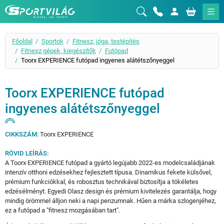
Sportvilág
Főoldal
Sportok
Fitnesz, jóga, testépítés
Fitnesz gépek, kiegészítők
Futópad
Toorx EXPERIENCE futópad ingyenes alátétszőnyeggel
Toorx EXPERIENCE futópad
ingyenes alátétszőnyeggel
CIKKSZÁM:
Toorx EXPERIENCE
RÖVID LEÍRÁS:
A Toorx EXPERIENCE futópad a gyártó legújabb 2022-es modelcsaládjának
intenzív otthoni edzésekhez fejlesztett típusa. Dinamikus fekete külsővel,
prémium funkciókkal, és robosztus technikával biztosítja a tökéletes
edzésélményt. Egyedi Olasz design és prémium kivitelezés garantálja, hogy
mindig örömmel álljon neki a napi penzumnak. Hűen a márka szlogenjéhez,
ez a futópad a "fitnesz mozgásában tart".