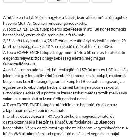
A futás komfortjáról, és a nagyfokú ízület-, izomvédelemről a légrugóhoz
hasonló Multi Air Cushion rendszer gondoskodik.
A Toorx EXPERIENCE futópad erős szerkezete miatt 130 kg testtömegig
használható, ezért ideális ambiciózus futóknak.
3,25 lóerős folyamatos, 4,25 LE csúcsteljesítményt biztosító motorja 20
km/h sebesség, és akár 15 % emelkedő elérését teszi lehetővé.
A Toorx EXPERIENCE futópad nagy méretű 146 x 50 cm -es futófelülete
elegendő helyet biztosít nagy sebesség esetén még magas
felhesználóknak is.
Az edzés fontos adatait kék háttérvilágítású 157x96 mm-es LCD kijelzőn
jeleníti meg. A kapacitív érintőgombokkal rendelkező cockpit, modern és
kényelmes kezelhetőséget garantál. Beépített Bluetooth hangszórójára
egyszerűen továbbíthatja kedvenc zenéit bármilyen okos eszközről.
Biztonságos edzésről a pontos pulzusadatokat mérő tartozék mellkasöv,
valamint a markolati pulzusmérők gondoskodnak.
A Toorx EXPERIENCE futógép futófelülete felhajtható, és ebben az
állapotában egyszerűen mozgatható.
Interaktív edzésekhez a TRX App Gate külön megvásárolható, és
csatlakoztatható a kijelzőn található USB foglalatba. Ez Bluetooth
kapcsolattal képes csatlakozni egy okostelefonhoz, vagy táblagéphez. A
különböző alkalmazásokkal egyedi futó edzéseket végezhet a saját