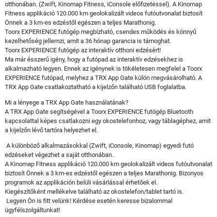
otthonában. (Zwift, Kinomap Fitness, iConsole előfizetéssel). A Kinomap
Fitness applikáció 120.000 km geolokalizált videos futóutvonalat biztosít
Önnek a 3 km-es edzéstől egészen a teljes Marathonig.
Toorx EXPERIENCE futógép megbízható, csendes működés és könnyű
kezelhetőség jellemzi, amit a 36 hónap garancia is támoghat.
Toorx EXPERIENCE futógép az interaktív otthoni edzésért!
Ma már ésszerű igény, hogy a futópad az interaktív edzésekhez is
alkalmazható legyen. Ennek az igénynek is tökéletesen megfelel a Toorx
EXPERIENCE futópad, melyhez a TRX App Gate külön megvásárolható. A
TRX App Gate csatlakoztatható a kijelzőn található USB foglalatba.
Mi a lényege a TRX App Gate használatának?
A TRX App Gate segítségével a Toorx EXPERIENCE futógép Bluetooth
kapcsolattal képes csatlakozni egy okostelefonhoz, vagy táblagéphez, amit
a kijelzőn lévő tartóra helyezhet el.
A különböző alkalmazásokkal (Zwift, iConsole, Kinomap) egyedi futó
edzéseket végezhet a saját otthonában.
A Kinomap Fitness applikáció 120.000 km geolokalizált videos futóutvonalat
biztosít Önnek a 3 km-es edzéstől egészen a teljes Marathonig. Bizonyos
programok az applikáción belüli vásárlással érhetőek el.
Kiegészítőként mellékelve található az okostelefon/tablet tartó is.
Legyen Ön is fitt velünk! Kérdése esetén keresse bizalommal
ügyfélszolgáltunkat!