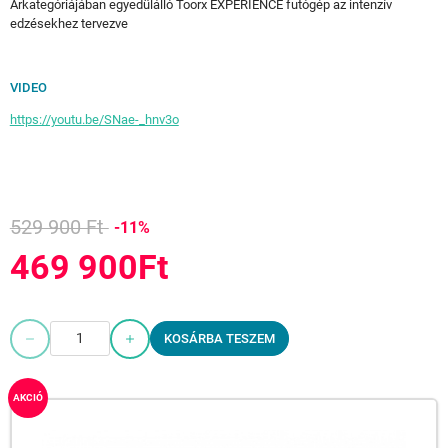
Árkategóriájában egyedülálló Toorx EXPERIENCE futógép az intenzív
edzésekhez tervezve
VIDEO
https://youtu.be/SNae-_hnv3o
529 900 Ft
-11%
469 900Ft
KOSÁRBA TESZEM
AKCIÓ