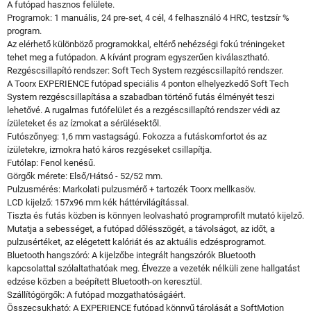
A futópad hasznos felülete.
Programok: 1 manuális, 24 pre-set, 4 cél, 4 felhasználó 4 HRC, testzsír %
program.
Az elérhető különböző programokkal, eltérő nehézségi fokú tréningeket
tehet meg a futópadon. A kívánt program egyszerűen kiválasztható.
Rezgéscsillapító rendszer: Soft Tech System rezgéscsillapító rendszer.
A Toorx EXPERIENCE futópad speciális 4 ponton elhelyezkedő Soft Tech
System rezgéscsillapítása a szabadban történő futás élményét teszi
lehetővé. A rugalmas futófelület és a rezgéscsillapító rendszer védi az
ízületeket és az ízmokat a sérülésektől.
Futószőnyeg: 1,6 mm vastagságú. Fokozza a futáskomfortot és az
ízületekre, izmokra ható káros rezgéseket csillapítja.
Futólap: Fenol kenésű.
Görgők mérete: Első/Hátsó - 52/52 mm.
Pulzusmérés: Markolati pulzusmérő + tartozék Toorx mellkasöv.
LCD kijelző: 157x96 mm kék háttérvilágítással.
Tiszta és futás közben is könnyen leolvasható programprofilt mutató kijelző.
Mutatja a sebességet, a futópad dőlésszögét, a távolságot, az időt, a
pulzusértéket, az elégetett kalóriát és az aktuális edzésprogramot.
Bluetooth hangszóró: A kijelzőbe integrált hangszórók Bluetooth
kapcsolattal szólaltathatóak meg. Élvezze a vezeték nélküli zene hallgatást
edzése közben a beépített Bluetooth-on keresztül.
Szállítógörgők: A futópad mozgathatóságáért.
Összecsukható: A EXPERIENCE futópad könnyű tárolását a SoftMotion