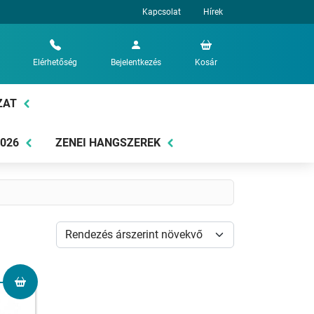
Kapcsolat
Hírek
Elérhetőség
Bejelentkezés
Kosár
ZAT
2026
ZENEI HANGSZEREK