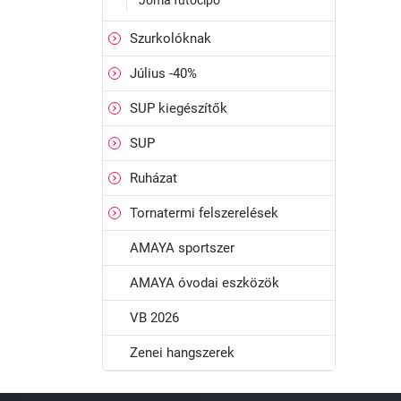
Joma futócipő
Szurkolóknak
Július -40%
SUP kiegészítők
SUP
Ruházat
Tornatermi felszerelések
AMAYA sportszer
AMAYA óvodai eszközök
VB 2026
Zenei hangszerek