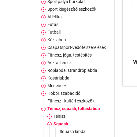
Sportpálya burkolat
Sport kiegészítő eszközök
Atlétika
Futás
Futball
Kézilabda
Csapatsport-védőfelszerelések
Fitnesz, jóga, testépítés
V
Asztalitenisz
Röplabda, strandröplabda
Kosárlabda
Medencék
Hobbi, szabadidő
Fitnesz - kültéri eszközök
Tenisz, squash, tollaslabda
Tenisz
Squash
Squash labda