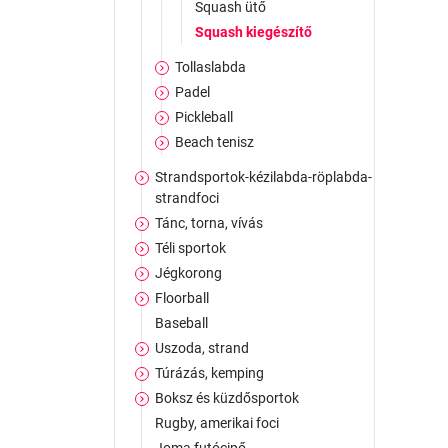
Squash ütő
Squash kiegészítő
Tollaslabda
Padel
Pickleball
Beach tenisz
Strandsportok-kézilabda-röplabda-
strandfoci
Tánc, torna, vívás
Téli sportok
Jégkorong
Floorball
Baseball
Uszoda, strand
Túrázás, kemping
Boksz és küzdősportok
Rugby, amerikai foci