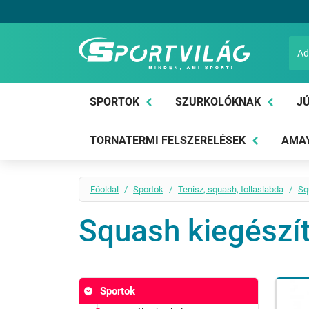
Sportvilág
SPORTOK
SZURKOLÓKNAK
JÚ
TORNATERMI FELSZERELÉSEK
AMAY
Főoldal
Sportok
Tenisz, squash, tollaslabda
Sq
Squash kiegészí
Sportok