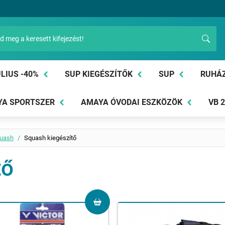
LIUS -40%
SUP KIEGÉSZÍTŐK
SUP
RUHÁ
A SPORTSZER
AMAYA ÓVODAI ESZKÖZÖK
VB 
uash
Squash kiegészítő
tő