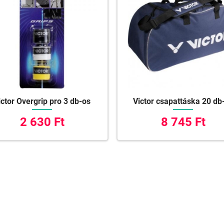
ictor Overgrip pro 3 db-os
Victor csapattáska 20 db
2 630 Ft
8 745 Ft