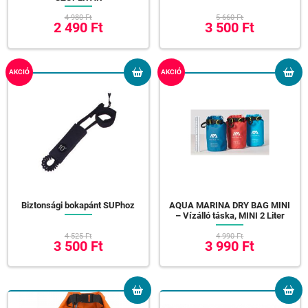
4 980 Ft
5 660 Ft
2 490 Ft
3 500 Ft
AKCIÓ
AKCIÓ
Biztonsági bokapánt SUPhoz
AQUA MARINA DRY BAG MINI
– Vízálló táska, MINI 2 Liter
4 525 Ft
4 990 Ft
3 500 Ft
3 990 Ft