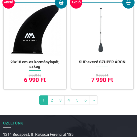
AKCIÓ
AKCIÓ
28x18 cm-es kormánylapát,
SUP evező SZUPER ÁRON
szkeg
9 060 Ft
9 990 Ft
6 990 Ft
7 990 Ft
1
2
3
4
5
6
»
ÜZLETÜNK
1214 Budapest, II. Rákóczi Ferenc út 185.