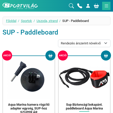
Sportvilág
Főoldal
Sportok
Uszoda, strand
SUP - Paddleboard
SUP - Paddleboard
AKCIÓ
AKCIÓ
Aqua Marina kamera rögzítő
Sup Biztonsági bokapánt.
adapter egység, SUP-hoz
paddleboard Aqua Marina
SZUPER ÁR