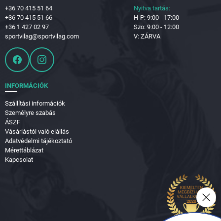
+36 70 415 51 64
Nyitva tartás:
+36 70 415 51 66
H-P: 9:00 - 17:00
+36 1 427 02 97
Szo: 9:00 - 12:00
sportvilag@sportvilag.com
V: ZÁRVA
INFORMÁCIÓK
Szállítási információk
Személyre szabás
ÁSZF
Vásárlástól való elállás
Adatvédelmi tájékoztató
Mérettáblázat
Kapcsolat