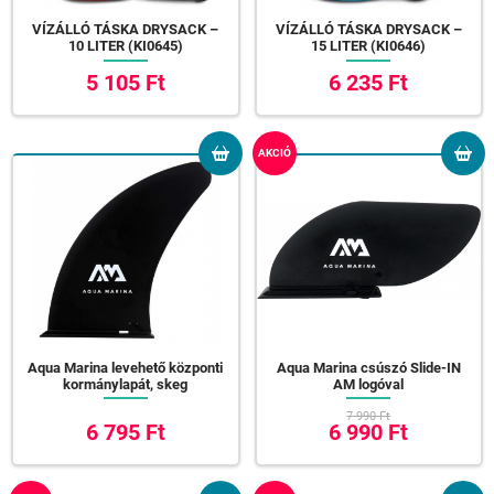
VÍZÁLLÓ TÁSKA DRYSACK –
VÍZÁLLÓ TÁSKA DRYSACK –
10 LITER (KI0645)
15 LITER (KI0646)
5 105 Ft
6 235 Ft
AKCIÓ
Aqua Marina levehető központi
Aqua Marina csúszó Slide-IN
kormánylapát, skeg
AM logóval
7 990 Ft
6 795 Ft
6 990 Ft